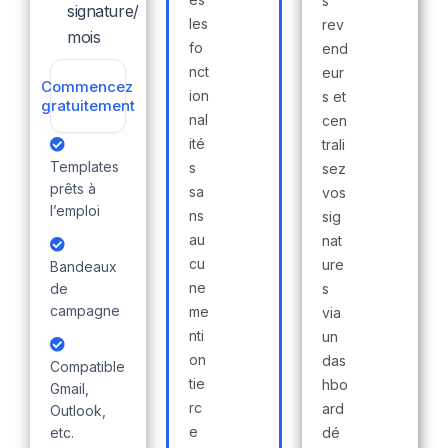
s
signature/
les
rev
mois
fo
end
nct
eur
Commencez
ion
s et
gratuitement
nal
cen
ité
trali
Templates
s
sez
prêts à
sa
vos
l’emploi
ns
sig
au
nat
cu
ure
Bandeaux
ne
de
s
campagne
me
via
nti
un
on
das
Compatible
tie
hbo
Gmail,
rc
ard
Outlook,
e
etc.
dé