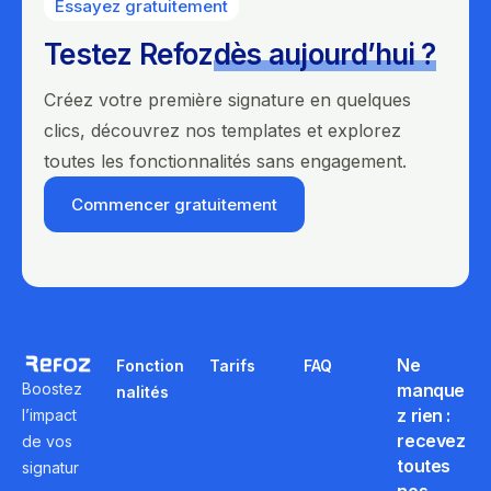
Essayez gratuitement
Testez Refoz
dès aujourd’hui ?
Créez votre première signature en quelques
clics, découvrez nos templates et explorez
toutes les fonctionnalités sans engagement.
Commencer gratuitement
Ne
Fonction
Tarifs
FAQ
Boostez
manque
nalités
z rien :
l’impact
recevez
de vos
toutes
signatur