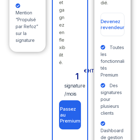
et
dié.
ga
Mention
gn
“Propulsé
Devenez
ez
par Refoz”
revendeur
en
sur la
fle
signature
xib
Toutes
les
ilit
fonctionnali
é.
tés
€ HT
1
Premium
signature
Des
signatures
/mois
pour
plusieurs
Passez
clients
au
Premium
Dashboard
de gestion