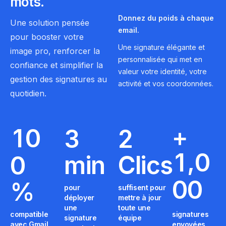
mots.
Donnez du poids à chaque
Une solution pensée
email.
pour booster votre
Une signature élégante et
image pro, renforcer la
personnalisée qui met en
confiance et simplifier la
valeur votre identité, votre
gestion des signatures au
activité et vos coordonnées.
quotidien.
+
1
0
3
2
,
1
0
min
Clics
0
0
0
%
pour
suffisent pour
déployer
mettre à jour
une
toute une
compatible
signatures
signature
équipe
avec Gmail,
envoyées