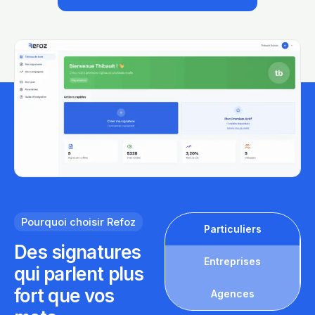
Pourquoi choisir Refoz
Particuliers
Des signatures
Entreprises
qui parlent plus
fort que vos
Agences