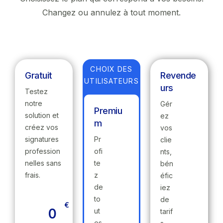
Changez ou annulez à tout moment.
CHOIX DES
Gratuit
Revende
UTILISATEURS
urs
Testez
notre
Gér
Premiu
solution et
ez
m
créez vos
vos
signatures
Pr
clie
profession
ofi
nts,
nelles sans
te
bén
frais.
z
éfic
de
iez
to
de
€
0
ut
tarif
es